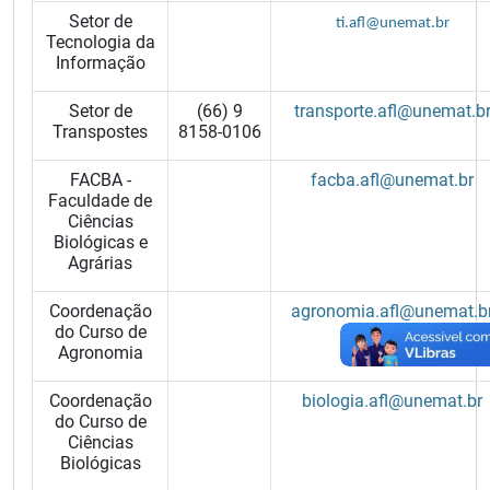
Setor de
ti.afl@unemat.br
Tecnologia da
Informação
Setor de
(66) 9
transporte.afl@unemat.b
Transpostes
8158-0106
FACBA -
facba.afl@unemat.br
Faculdade de
Ciências
Biológicas e
Agrárias
Coordenação
agronomia.afl@unemat.b
do Curso de
Agronomia
Coordenação
biologia.afl@unemat.br
do Curso de
Ciências
Biológicas