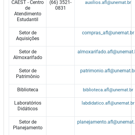
CAEST - Centro
(66) 3521-
auxilios.afl@unemat.br
de
0831
Atendimento
Estudantil
Setor de
compras_afl@unemat.br
Aquisições
Setor de
almoxarifado.afl@unemat.
Almoxarifado
Setor de
patrimonio.afl@unemat.b
Patrimônio
Biblioteca
biblioteca.afl@unemat.br
Laboratórios
labdidatico.afl@unemat.br
Didáticos
Setor de
planejamento.afl@unemat.
Planejamento