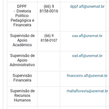
DPPF
(66) 9
dppf.afl@unemat.br
-
Diretoria
8158-0016
Político-
Pedagógica e
Financeira
Supervisão de
(66) 9
saa.afl@unemat.br
Apoio
8158-0107
Acadêmico
Supervisão de
sad.afl@unemat.br
Apoio
Administrativo
Supervisão
financeiro.afl@unemat.br
Financeira
Supervisão de
rhaltafloresta@unemat.br
Recursos
Humanos