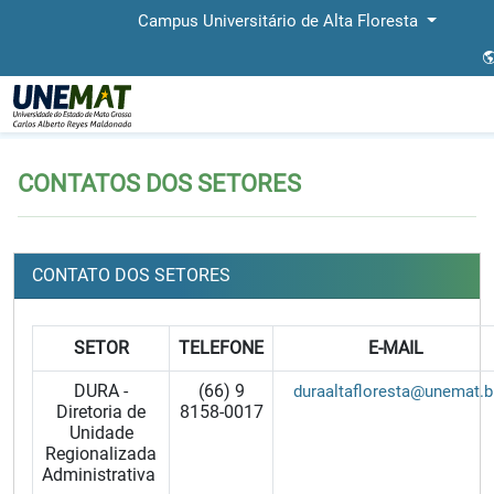
Campus Universitário de Alta Floresta
Página Inicial
CONTATOS DOS SETORES
CONTATOS DOS SETORES
CONTATO DOS SETORES
SETOR
TELEFONE
E-MAIL
DURA -
(66) 9
duraaltafloresta@unemat.b
Diretoria de
8158-0017
Unidade
Regionalizada
Administrativa