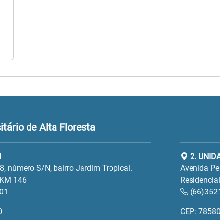
tário de Alta Floresta
I
2. UNIDA
, número S/N, bairro Jardim Tropical.
Avenida Per
 KM 146
Residencia
201
(66)352
0
CEP: 78580