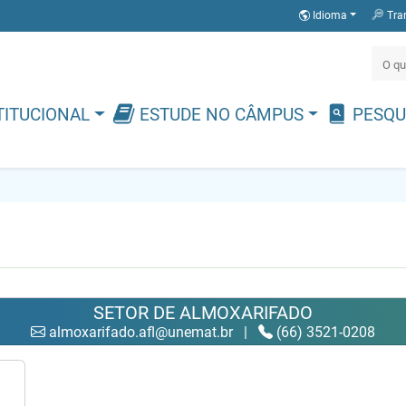
Idioma
Tra
TITUCIONAL
ESTUDE NO CÂMPUS
PESQU
SETOR DE ALMOXARIFADO
almoxarifado.afl@unemat.br
|
(66) 3521-0208