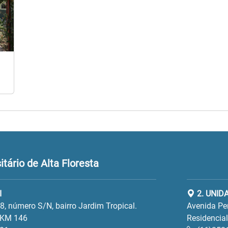
tário de Alta Floresta
I
2. UNIDA
, número S/N, bairro Jardim Tropical.
Avenida Per
 KM 146
Residencia