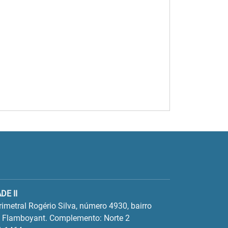
DE II
imetral Rogério Silva, número 4930, bairro
l Flamboyant. Complemento: Norte 2