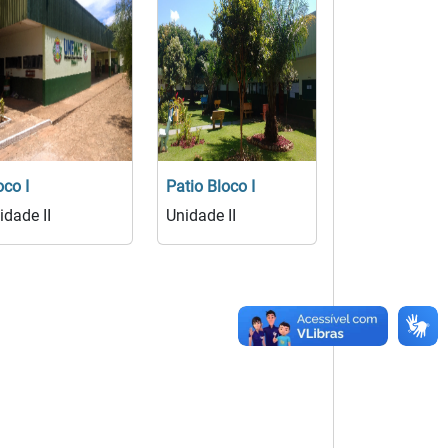
oco I
Patio Bloco I
idade II
Unidade II