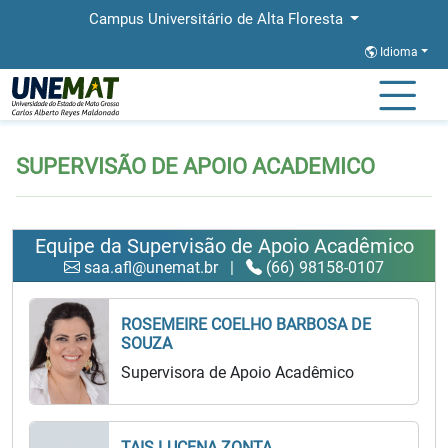
Campus Universitário de Alta Floresta
Idioma
Página Inicial
SUPERVISÃO DE APOIO ACADEMICO
SUPERVISÃO DE APOIO ACADEMICO
Equipe da Supervisão de Apoio Acadêmico
saa.afl@unemat.br
|
(66) 98158-0107
ROSEMEIRE COELHO BARBOSA DE
SOUZA
Supervisora de Apoio Acadêmico
TAIS LUCENA ZONTA