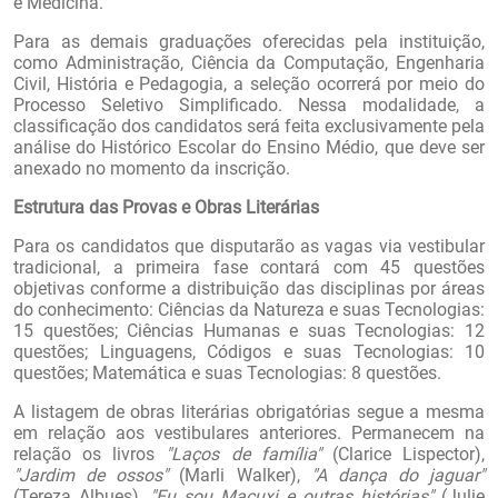
e Medicina.
Para as demais graduações oferecidas pela instituição,
como Administração, Ciência da Computação, Engenharia
Civil, História e Pedagogia, a seleção ocorrerá por meio do
Processo Seletivo Simplificado. Nessa modalidade, a
classificação dos candidatos será feita exclusivamente pela
análise do Histórico Escolar do Ensino Médio, que deve ser
anexado no momento da inscrição.
Estrutura das Provas e Obras Literárias
Para os candidatos que disputarão as vagas via vestibular
tradicional, a primeira fase contará com 45 questões
objetivas conforme a distribuição das disciplinas por áreas
do conhecimento: Ciências da Natureza e suas Tecnologias:
15 questões; Ciências Humanas e suas Tecnologias: 12
questões; Linguagens, Códigos e suas Tecnologias: 10
questões; Matemática e suas Tecnologias: 8 questões.
A listagem de obras literárias obrigatórias segue a mesma
em relação aos vestibulares anteriores. Permanecem na
relação os livros
"Laços de família"
(Clarice Lispector),
"Jardim de ossos"
(Marli Walker),
"A dança do jaguar"
(Tereza Albues),
"Eu sou Macuxi e outras histórias"
(Julie