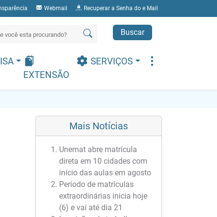
nsparência
Webmail
Recuperar a Senha do e Mail
Buscar
ISA
SERVIÇOS
EXTENSÃO
Mais Notícias
Unemat abre matrícula
direta em 10 cidades com
início das aulas em agosto
Período de matrículas
extraordinárias inicia hoje
(6) e vai até dia 21