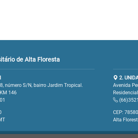
tário de Alta Floresta
I
2. UNIDA
, número S/N, bairro Jardim Tropical.
Avenida Per
 KM 146
Residencia
201
(66)352
0
CEP: 78580
 MT
Alta Flores