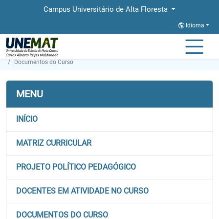
Campus Universitário de Alta Floresta
Idioma
Página Inicial
Faculdades
FACBA
Graduação
Direito
Documentos do Curso
MENU
INÍCIO
MATRIZ CURRICULAR
PROJETO POLÍTICO PEDAGÓGICO
DOCENTES EM ATIVIDADE NO CURSO
DOCUMENTOS DO CURSO