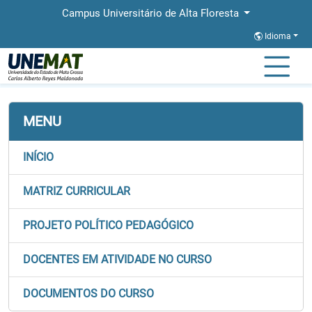
Campus Universitário de Alta Floresta
Idioma
Página Inicial
Faculdades
FACBA
Graduação
Direito
Matriz
MENU
INÍCIO
MATRIZ CURRICULAR
PROJETO POLÍTICO PEDAGÓGICO
DOCENTES EM ATIVIDADE NO CURSO
DOCUMENTOS DO CURSO