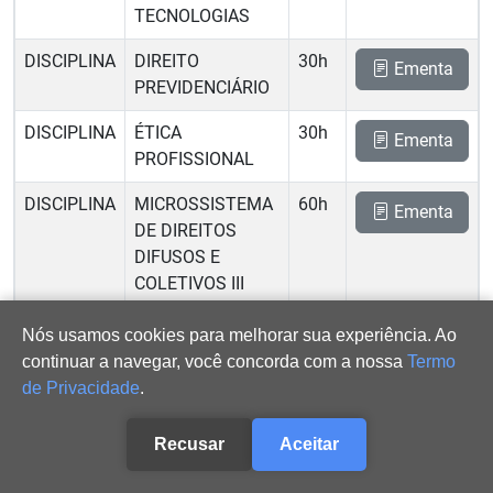
TECNOLOGIAS
DISCIPLINA
DIREITO
30h
Ementa
PREVIDENCIÁRIO
DISCIPLINA
ÉTICA
30h
Ementa
PROFISSIONAL
DISCIPLINA
MICROSSISTEMA
60h
Ementa
DE DIREITOS
DIFUSOS E
COLETIVOS III 
DIREITO DO
Nós usamos cookies para melhorar sua experiência. Ao
CONSUMIDOR
continuar a navegar, você concorda com a nossa
Termo
ATIVIDADE
MONOGRAFIA
30h
de Privacidade
.
Ementa
JURÍDICA II
Recusar
Aceitar
ATIVIDADE
PRÁTICA
30h
Ementa
JURÍDICA V 