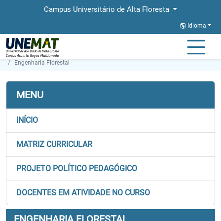
Campus Universitário de Alta Floresta
Idioma
Página Inicial
Faculdades
FACBA
Graduação
Engenharia Florestal
MENU
INÍCIO
MATRIZ CURRICULAR
PROJETO POLÍTICO PEDAGÓGICO
DOCENTES EM ATIVIDADE NO CURSO
ENGENHARIA FLORESTAL