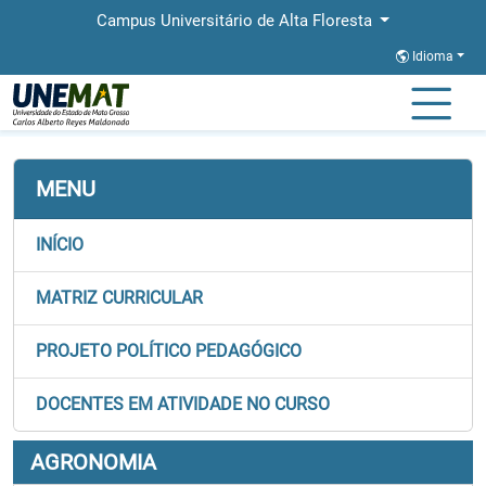
Campus Universitário de Alta Floresta
Idioma
Página Inicial
Faculdades
FACBA
Graduação
Agronomia
MENU
INÍCIO
MATRIZ CURRICULAR
PROJETO POLÍTICO PEDAGÓGICO
DOCENTES EM ATIVIDADE NO CURSO
AGRONOMIA