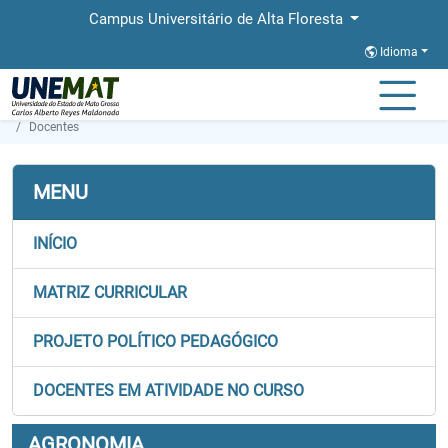
Campus Universitário de Alta Floresta
Idioma
Página Inicial
Faculdades
FACBA
Graduação
Agronomia
Docentes
MENU
INÍCIO
MATRIZ CURRICULAR
PROJETO POLÍTICO PEDAGÓGICO
DOCENTES EM ATIVIDADE NO CURSO
AGRONOMIA